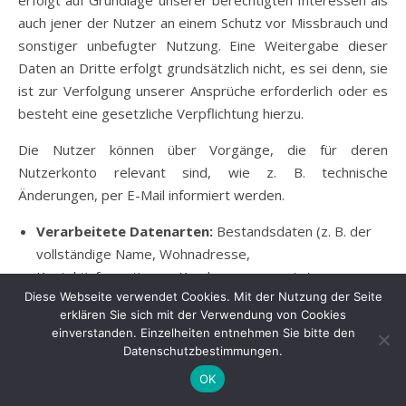
erfolgt auf Grundlage unserer berechtigten Interessen als
auch jener der Nutzer an einem Schutz vor Missbrauch und
sonstiger unbefugter Nutzung. Eine Weitergabe dieser
Daten an Dritte erfolgt grundsätzlich nicht, es sei denn, sie
ist zur Verfolgung unserer Ansprüche erforderlich oder es
besteht eine gesetzliche Verpflichtung hierzu.
Die Nutzer können über Vorgänge, die für deren
Nutzerkonto relevant sind, wie z. B. technische
Änderungen, per E-Mail informiert werden.
Verarbeitete Datenarten:
Bestandsdaten (z. B. der
vollständige Name, Wohnadresse,
Kontaktinformationen, Kundennummer, etc.);
Diese Webseite verwendet Cookies. Mit der Nutzung der Seite
Kontaktdaten (z. B. Post- und E-Mail-Adressen oder
erklären Sie sich mit der Verwendung von Cookies
Telefonnummern); Inhaltsdaten (z. B. textliche oder
einverstanden. Einzelheiten entnehmen Sie bitte den
bildliche Nachrichten und Beiträge sowie die sie
Datenschutzbestimmungen.
betreffenden Informationen, wie z. B. Angaben zur
OK
Autorenschaft oder Zeitpunkt der Erstellung);