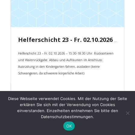
Helferschicht 23 - Fr. 02.10.2026 - 15:30-18:30 Uhr.
Helferschicht 23 – Fr. 02.10.2026 – 15:30-18:30 Uhr. Rücksortieren
und Warenrückgabe. Abbau und Aufräumen im Anschluss:
Ausrüstung in den Kindergarten fahren, ausladen (keine
Schwangeren, da schwerere körperliche Arbeit)
Fr., 02 Okt.,
15:30 - 18:30
Diese Webseite verwendet Cookies. Mit der Nutzung der Seite
confirmation_number
Kostenlos
erklären Sie sich mit der Verwendung von Cookies
einverstanden. Einzelheiten entnehmen Sie bitte den
6/10
Datenschutzbestimmungen.
OK
Kostenlos